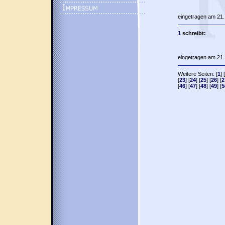
eingetragen am 21.
1
schreibt:
eingetragen am 21.
Weitere Seiten: [
1
] [
[
23
] [
24
] [
25
] [
26
] [
2
[
46
] [
47
] [
48
] [
49
] [
5