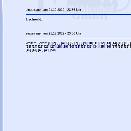
eingetragen am 21.12.2022 - 23:36 Uhr
1
schreibt:
eingetragen am 21.12.2022 - 23:36 Uhr
Weitere Seiten: [
1
] [
2
] [
3
] [
4
] [
5
] [
6
] [
7
] [
8
] [
9
] [
10
] [
11
] [
12
] [
13
] [
14
] [
15
] [
16
] [
[
23
] [
24
] [
25
] [
26
] [
27
] [
28
] [
29
] [
30
] [
31
] [
32
] [
33
] [
34
] [
35
] [
36
] [
37
] [
38
] [
39
] [
[
46
] [
47
] [
48
] [
49
] [
50
]