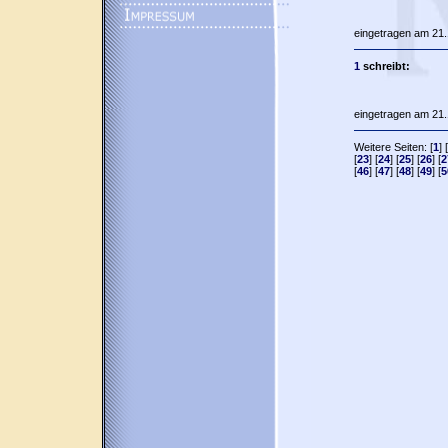
eingetragen am 21.
1
schreibt:
eingetragen am 21.
Weitere Seiten: [
1
] [
[
23
] [
24
] [
25
] [
26
] [
2
[
46
] [
47
] [
48
] [
49
] [
5