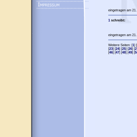
eingetragen am 21.
1
schreibt:
eingetragen am 21.
Weitere Seiten: [
1
] [
[
23
] [
24
] [
25
] [
26
] [
2
[
46
] [
47
] [
48
] [
49
] [
5