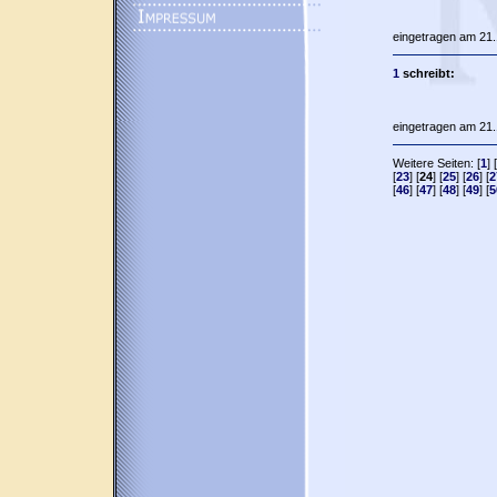
eingetragen am 21.
1
schreibt:
eingetragen am 21.
Weitere Seiten: [
1
] [
[
23
] [
24
] [
25
] [
26
] [
2
[
46
] [
47
] [
48
] [
49
] [
5