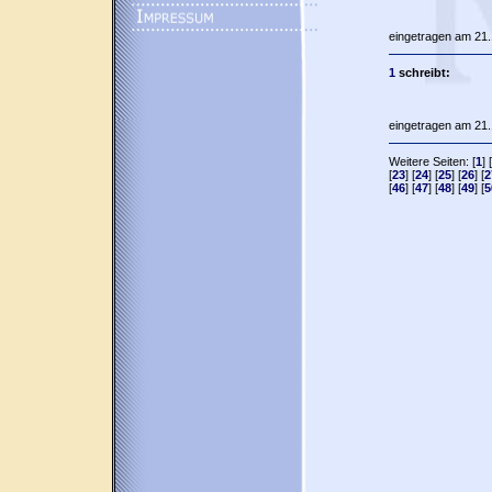
eingetragen am 21.
1
schreibt:
eingetragen am 21.
Weitere Seiten: [
1
] [
[
23
] [
24
] [
25
] [
26
] [
2
[
46
] [
47
] [
48
] [
49
] [
5