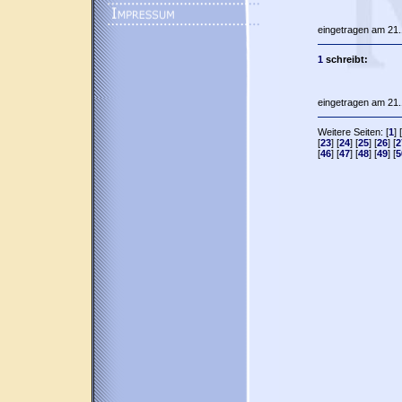
eingetragen am 21.
1
schreibt:
eingetragen am 21.
Weitere Seiten: [
1
] [
[
23
] [
24
] [
25
] [
26
] [
2
[
46
] [
47
] [
48
] [
49
] [
5