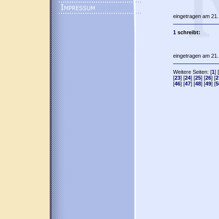
eingetragen am 21.
1
schreibt:
eingetragen am 21.
Weitere Seiten: [
1
] [
[
23
] [
24
] [
25
] [
26
] [
2
[
46
] [
47
] [
48
] [
49
] [
5