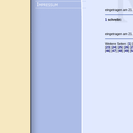
eingetragen am 21.
1
schreibt:
eingetragen am 21.
Weitere Seiten: [
1
] [
[
23
] [
24
] [
25
] [
26
] [
2
[
46
] [
47
] [
48
] [
49
] [
5