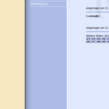
eingetragen am 21.
1
schreibt:
eingetragen am 21.
Weitere Seiten: [
1
] [
[
23
] [
24
] [
25
] [
26
] [
2
[
46
] [
47
] [
48
] [
49
] [
5