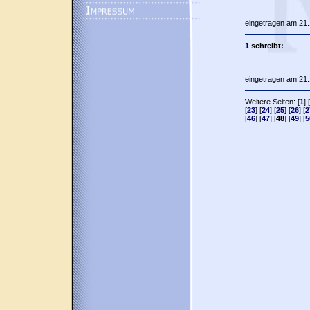
eingetragen am 21.
1
schreibt:
eingetragen am 21.
Weitere Seiten: [
1
] [
[
23
] [
24
] [
25
] [
26
] [
2
[
46
] [
47
] [
48
] [
49
] [
5