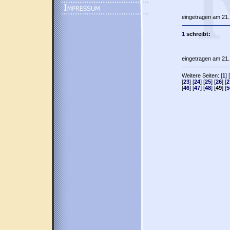
eingetragen am 21.
1
schreibt:
eingetragen am 21.
Weitere Seiten: [
1
] [
[
23
] [
24
] [
25
] [
26
] [
2
[
46
] [
47
] [
48
] [
49
] [
5