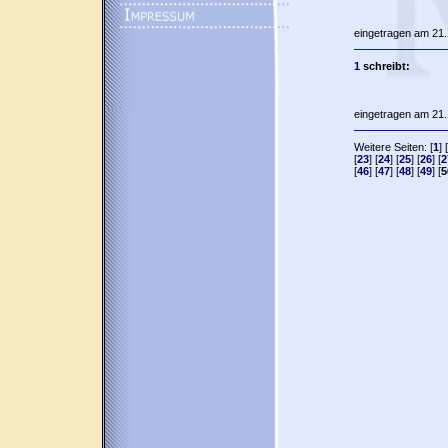
eingetragen am 21.
1
schreibt:
eingetragen am 21.
Weitere Seiten: [
1
] [
[
23
] [
24
] [
25
] [
26
] [
2
[
46
] [
47
] [
48
] [
49
] [
5