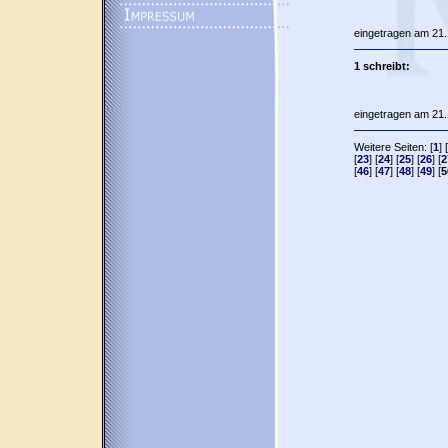
eingetragen am 21.
1
schreibt:
eingetragen am 21.
Weitere Seiten: [
1
] [
[
23
] [
24
] [
25
] [
26
] [
2
[
46
] [
47
] [
48
] [
49
] [
5