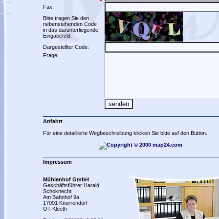
Fax:
Bitte tragen Sie den
nebenstehenden Code
in das darunterliegende
Eingabefeld:
Dargestellter Code:
Frage:
Anfahrt
Für eine detaillierte Wegbeschreibung klicken Sie bitte auf den Button.
Impressum
Mühlenhof GmbH
Geschäftsführer Harald
Schoknecht
Am Bahnhof 9a
17091 Knorrendorf
OT Kleeth