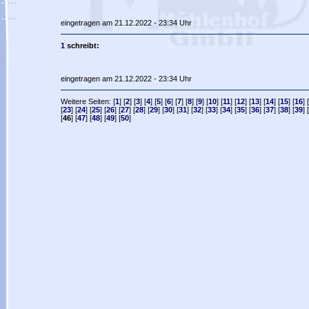
eingetragen am 21.12.2022 - 23:34 Uhr
1
schreibt:
eingetragen am 21.12.2022 - 23:34 Uhr
Weitere Seiten: [
1
] [
2
] [
3
] [
4
] [
5
] [
6
] [
7
] [
8
] [
9
] [
10
] [
11
] [
12
] [
13
] [
14
] [
15
] [
16
] [
[
23
] [
24
] [
25
] [
26
] [
27
] [
28
] [
29
] [
30
] [
31
] [
32
] [
33
] [
34
] [
35
] [
36
] [
37
] [
38
] [
39
] [
[
46
] [
47
] [
48
] [
49
] [
50
]